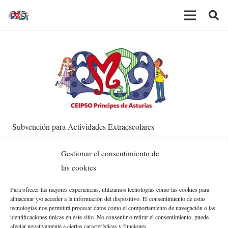
Subvención para Actividades Extraescolares
Gestionar el consentimiento de
AMPA Príncipes de Asturias
las cookies
actividades extraescolares
Si tienes alguna duda sobre
,
Para ofrecer las mejores experiencias, utilizamos tecnologías como las cookies para
almacenar y/o acceder a la información del dispositivo. El consentimiento de estas
escríbenos a: ee@ampaprincipesdeasturias.org
tecnologías nos permitirá procesar datos como el comportamiento de navegación o las
identificaciones únicas en este sitio. No consentir o retirar el consentimiento, puede
Pues contactar con nosotros en el correo
afectar negativamente a ciertas características y funciones.